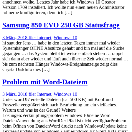
annehmen wollte. Letztes Jahr habe ich Windows 10 Creator
Version 1709 installiert. Ich wollte nun einen neuen Administrator
rohnerpe konfigurieren, denn ich […]
Samsung 850 EVO 250 GB Statusfrage
3 März, 2018
filer
Internet
,
Windows 10
hi sagt der Jens … habe in den letzten Tagen immer mal wieder
Systemhänger OHNE Abstürze gehabt und bin mal auf die Suche
gegangen … das System bleibt teilweise einfach stehen … rappelt
sich dann aber wieder und läuft auch über ne Zeit wieder normal …
bis zum nächsten Hänger Windows-Ereignisanzeige zeigt dies
CrystalDiskInfo dies […]
Problem mit Word-Dateiem
3 März, 2018
filer
Internet
,
Windows 10
Unter word 97 erstellte Dateien (ca. 500 KB) mit Kopf-und
Fusszeile vergrößert sich nach Bearbeitung um ein vielfaches.
Warum und was ist der Grund? Weitere
Lösungen:Verknüpfungsproblem windows 10meine Word
DateienAnwendung aus WordDer Pfad ist nicht verfügbarProblem
beim Öffnen von DateienWord druckt nach WindowsUpdate keine
Texteseit update von windows 7 auf windows 10: word 2002 stürzt