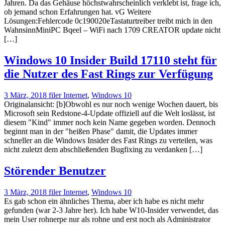
Jahren. Da das Gehäuse höchstwahrscheinlich verklebt ist, frage ich,
ob jemand schon Erfahrungen hat. vG Weitere
Lösungen:Fehlercode 0c190020eTastaturtreiber treibt mich in den
WahnsinnMiniPC Bqeel – WiFi nach 1709 CREATOR update nicht
[…]
Windows 10 Insider Build 17110 steht für
die Nutzer des Fast Rings zur Verfügung
3 März, 2018
filer
Internet
,
Windows 10
Originalansicht: [b]Obwohl es nur noch wenige Wochen dauert, bis
Microsoft sein Redstone-4-Update offiziell auf die Welt loslässt, ist
diesem "Kind" immer noch kein Name gegeben worden. Dennoch
beginnt man in der "heißen Phase" damit, die Updates immer
schneller an die Windows Insider des Fast Rings zu verteilen, was
nicht zuletzt dem abschließenden Bugfixing zu verdanken […]
Störender Benutzer
3 März, 2018
filer
Internet
,
Windows 10
Es gab schon ein ähnliches Thema, aber ich habe es nicht mehr
gefunden (war 2-3 Jahre her). Ich habe W10-Insider verwendet, das
mein User rohnerpe nur als rohne und erst noch als Administrator